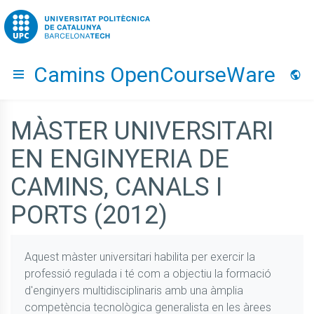
Go to upc.edu
Camins OpenCourseWare
Hide menu
Idio
MÀSTER UNIVERSITARI
EN ENGINYERIA DE
CAMINS, CANALS I
PORTS (2012)
Aquest màster universitari habilita per exercir la
professió regulada i té com a objectiu la formació
d'enginyers multidisciplinaris amb una àmplia
competència tecnològica generalista en les àrees