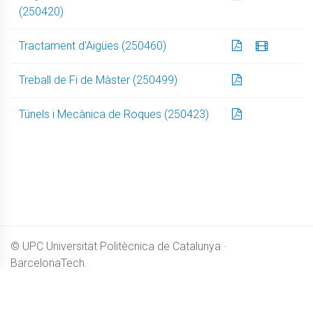
(250420)
Tractament d'Aigües (250460)
Treball de Fi de Màster (250499)
Túnels i Mecànica de Roques (250423)
© UPC
Universitat Politècnica de Catalunya ·
BarcelonaTech.
El contingut de
Camins OpenCourseWare
es distribueix sota
llicència
Creative Commons BY-NC-SA 4.0