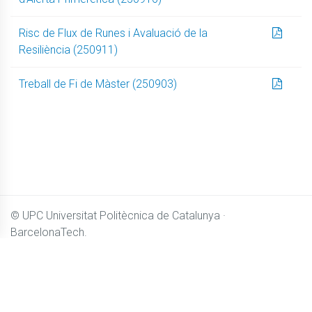
Risc de Flux de Runes i Avaluació de la
Resiliència (250911)
Treball de Fi de Màster (250903)
© UPC
Universitat Politècnica de Catalunya ·
BarcelonaTech.
El contingut de
Camins OpenCourseWare
es distribueix sota
llicència
Creative Commons BY-NC-SA 4.0
Accessibilitat
Avís legal