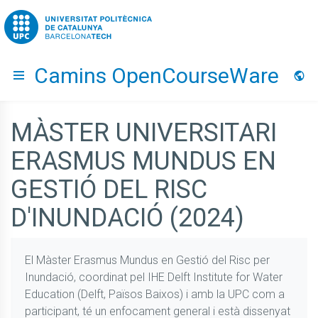
Go to upc.edu
Camins OpenCourseWare
Hide menu
Idio
MÀSTER UNIVERSITARI
ERASMUS MUNDUS EN
GESTIÓ DEL RISC
D'INUNDACIÓ (2024)
El Màster Erasmus Mundus en Gestió del Risc per
Inundació, coordinat pel IHE Delft Institute for Water
Education (Delft, Països Baixos) i amb la UPC com a
participant, té un enfocament general i està dissenyat