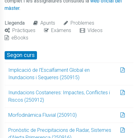
complet i les assignatures consulteu la
web oficial del
màster
.
Llegenda
Apunts
Problemes
Pràctiques
Exàmens
Vídeos
eBooks
Segon curs
Implicació de l'Escalfament Global en
Inundacions i Sequeres (250915)
Inundacions Costaneres: Impactes, Conflictes i
Riscos (250912)
Morfodinàmica Fluvial (250910)
Pronòstic de Precipitacions de Radar, Sistemes
d'Alerta Primerenca (250916)