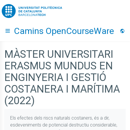
Go to upc.edu
Camins OpenCourseWare
Hide menu
Idio
MÀSTER UNIVERSITARI
ERASMUS MUNDUS EN
ENGINYERIA I GESTIÓ
COSTANERA I MARÍTIMA
(2022)
Els efectes dels riscs naturals costaners, és a dir,
esdeveniments de potencial destructiu considerable,