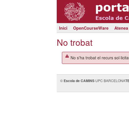
Inici
OpenCourseWare
Atenea
No trobat
No s'ha trobat el recurs sol·licita
©
Escola de CAMINS
UPC BARCELONA
T