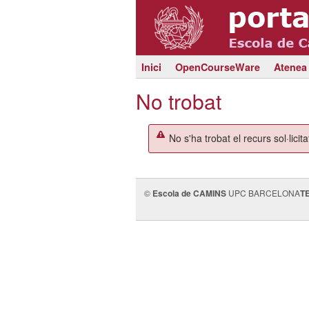
Inici
OpenCourseWare
Atenea
No trobat
No s'ha trobat el recurs sol·licita
©
Escola de CAMINS
UPC BARCELONA
T