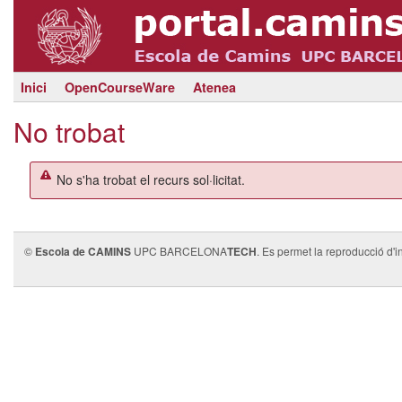
Inici
OpenCourseWare
Atenea
No trobat
No s'ha trobat el recurs sol·licitat.
©
Escola de CAMINS
UPC BARCELONA
TECH
. Es permet la reproducció d'i