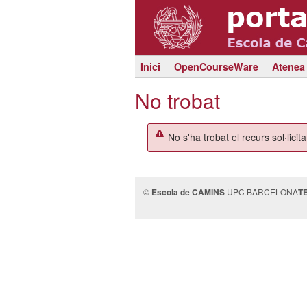
Inici
OpenCourseWare
Atenea
No trobat
No s'ha trobat el recurs sol·licita
©
Escola de CAMINS
UPC BARCELONA
T