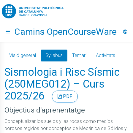
Go to upc.edu
Camins OpenCourseWare
Hide menu
Idio
Visió general
Syllabus
Temari
Activitats
Sismologia i Risc Sísmic
(250MEG012) – Curs
2025/26
PDF
Objectius d'aprenentatge
Conceptualizar los suelos y las rocas como medios 
porosos regidos por conceptos de Mecánica de Sólidos y 