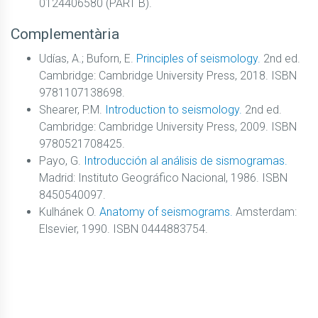
0124406580 (PART B).
Complementària
Udías, A.; Buforn, E.
Principles of seismology.
2nd ed.
Cambridge: Cambridge University Press, 2018. ISBN
9781107138698.
Shearer, P.M.
Introduction to seismology.
2nd ed.
Cambridge: Cambridge University Press, 2009. ISBN
9780521708425.
Payo, G.
Introducción al análisis de sismogramas.
Madrid: Instituto Geográfico Nacional, 1986. ISBN
8450540097.
Kulhánek O.
Anatomy of seismograms.
Amsterdam:
Elsevier, 1990. ISBN 0444883754.