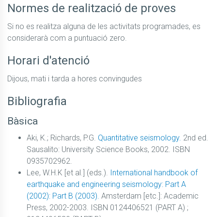
Normes de realització de proves
Si no es realitza alguna de les activitats programades, es 
considerarà com a puntuació zero.
Horari d'atenció
Dijous, mati i tarda a hores convingudes
Bibliografia
Bàsica
Aki, K.; Richards, P.G.
Quantitative seismology.
2nd ed.
Sausalito: University Science Books, 2002. ISBN
0935702962.
Lee, W.H.K [et al.] (eds.).
International handbook of
earthquake and engineering seismology: Part A
(2002): Part B (2003).
Amsterdam [etc.]: Academic
Press, 2002-2003. ISBN 0124406521 (PART A) ;