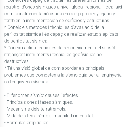
* Coneix i és capaç de tractar  les diferents formes de 
registre  d'ones sísmiques a nivell global, regional i local així 
com la instrumentació usada en camp proper y lejano y 
también la instrumentación de edificios y estructuras. 

* Coneix els mètodes i tècniques d'avaluació de la 
perillositat sísmica i és capaç de realitzar estudis aplicats 
de perillositat sísmica. 

* Coneix i aplica tècniques de reconeixement del subsòl 
mitjançant instruments i tècniques geofísiques no 
destructives. 

* Té una visió global de com abordar els principals 
problemes que competen a la sismologia per a l'enginyeria 
i a l'enginyeria sísmica.

- El fenomen sísmic: causes i efectes. 

- Principals ones i fases sísmiques. 

- Mecanisme dels terratrèmols. 

- Mida dels terratrèmols: magnitud i intensitat. 

- Fórmules empíriques.
