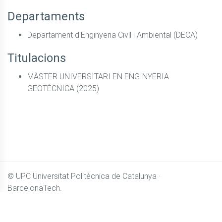
Departaments
Departament d'Enginyeria Civil i Ambiental (DECA)
Titulacions
MÀSTER UNIVERSITARI EN ENGINYERIA
GEOTÈCNICA (2025)
© UPC
Universitat Politècnica de Catalunya ·
BarcelonaTech.
El contingut de
Camins OpenCourseWare
es distribueix sota
llicència
Creative Commons BY-NC-SA 4.0