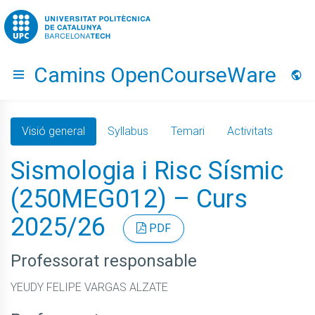
Go to upc.edu
Camins OpenCourseWare
Hide menu
Idio
Visió general
Syllabus
Temari
Activitats
Sismologia i Risc Sísmic
(250MEG012) – Curs
2025/26
PDF
Professorat responsable
YEUDY FELIPE VARGAS ALZATE