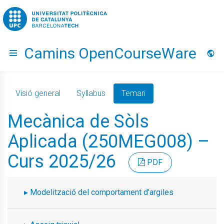
Go to upc.edu
Camins OpenCourseWare
Hide menu
Idio
Visió general
Syllabus
Temari
Mecànica de Sòls
Aplicada (250MEG008) –
Curs 2025/26
PDF
Modelització del comportament d'argiles