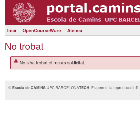
Inici
OpenCourseWare
Atenea
No trobat
No s'ha trobat el recurs sol·licitat.
©
Escola de CAMINS
UPC BARCELONA
TECH
. Es permet la reproducció d'i