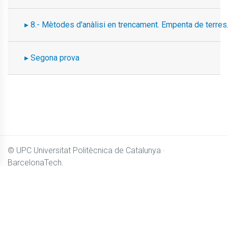
8.- Mètodes d'anàlisi en trencament. Empenta de terres
Segona prova
© UPC
Universitat Politècnica de Catalunya ·
BarcelonaTech.
El contingut de
Camins OpenCourseWare
es distribueix sota
llicència
Creative Commons BY-NC-SA 4.0
Accessibilitat
Avís legal