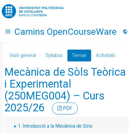
Go to upc.edu
Camins OpenCourseWare
Hide menu
Idio
Visió general
Syllabus
Temari
Activitats
Mecànica de Sòls Teòrica
i Experimental
(250MEG004) – Curs
2025/26
PDF
1. Introducció a la Mecànica de Sòls