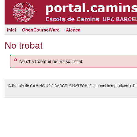
Inici
OpenCourseWare
Atenea
No trobat
No s'ha trobat el recurs sol·licitat.
©
Escola de CAMINS
UPC BARCELONA
TECH
. Es permet la reproducció d'i