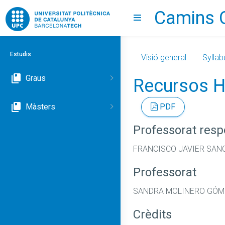
Camins 
Go to upc.edu
Show menu
Estudis
Visió general
Syllab
Graus
Recursos H
Màsters
PDF
Professorat res
FRANCISCO JAVIER SAN
Professorat
SANDRA MOLINERO GÓME
Crèdits