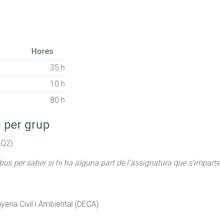
Hores
35 h
10 h
80 h
i per grup
(Q2)
abus per saber si hi ha alguna part de l'assignatura que s'imparte
eria Civil i Ambiental (DECA)