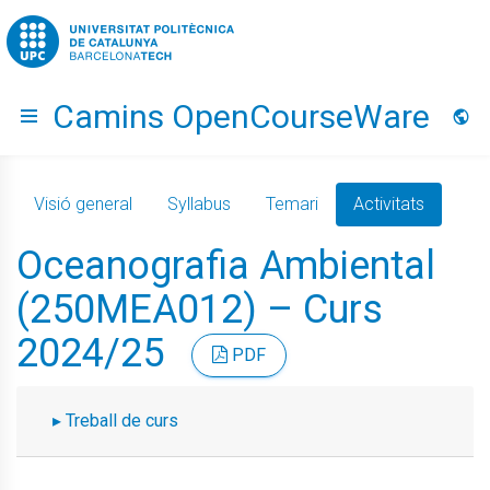
Go to upc.edu
Camins OpenCourseWare
Hide menu
Idio
Visió general
Syllabus
Temari
Activitats
Oceanografia Ambiental
(250MEA012) – Curs
2024/25
PDF
Treball de curs