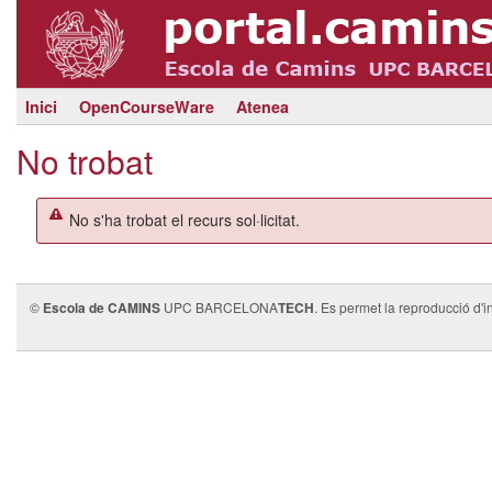
Inici
OpenCourseWare
Atenea
No trobat
No s'ha trobat el recurs sol·licitat.
©
Escola de CAMINS
UPC BARCELONA
TECH
. Es permet la reproducció d'i