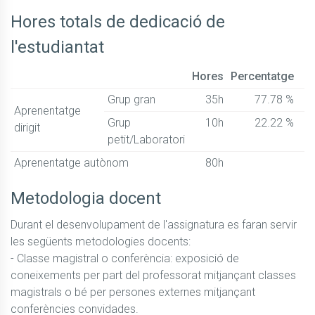
Hores totals de dedicació de
l'estudiantat
Hores
Percentatge
Grup gran
35h
77.78 %
Aprenentatge
Grup
10h
22.22 %
dirigit
petit/Laboratori
Aprenentatge autònom
80h
Metodologia docent
Durant el desenvolupament de l'assignatura es faran servir 
les següents metodologies docents:

- Classe magistral o conferència: exposició de 
coneixements per part del professorat mitjançant classes 
magistrals o bé per persones externes mitjançant 
conferències convidades.
