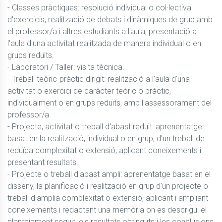
- Classes pràctiques: resolució individual o col·lectiva 
d'exercicis, realització de debats i dinàmiques de grup amb 
el professor/a i altres estudiants a l'aula; presentació a 
l'aula d'una activitat realitzada de manera individual o en 
grups reduïts.

- Laboratori / Taller: visita tècnica.

- Treball teòric-pràctic dirigit: realització a l'aula d'una 
activitat o exercici de caràcter teòric o pràctic, 
individualment o en grups reduïts, amb l'assessorament del 
professor/a.

- Projecte, activitat o treball d'abast reduït: aprenentatge 
basat en la realització, individual o en grup, d'un treball de 
reduïda complexitat o extensió, aplicant coneixements i 
presentant resultats.

- Projecte o treball d'abast ampli: aprenentatge basat en el 
disseny, la planificació i realització en grup d'un projecte o 
treball d'amplia complexitat o extensió, aplicant i ampliant 
coneixements i redactant una memòria on es descrigui el 
plantejament seguit, els resultats obtinguts i les conclusions 