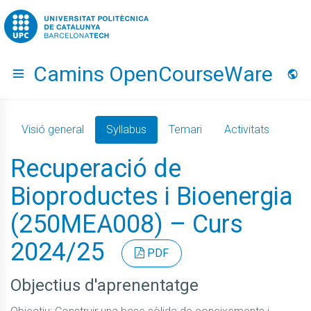
Go to upc.edu
Camins OpenCourseWare
Hide menu
Idio
Visió general
Syllabus
Temari
Activitats
Recuperació de
Bioproductes i Bioenergia
(250MEA008) – Curs
2024/25
PDF
Objectius d'aprenentatge