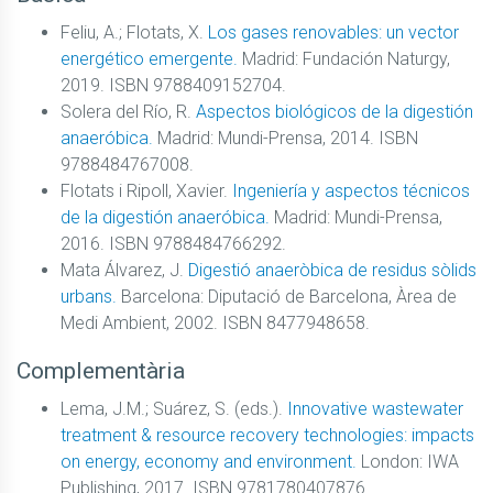
Feliu, A.; Flotats, X.
Los gases renovables: un vector
energético emergente.
Madrid: Fundación Naturgy,
2019. ISBN 9788409152704.
Solera del Río, R.
Aspectos biológicos de la digestión
anaeróbica.
Madrid: Mundi-Prensa, 2014. ISBN
9788484767008.
Flotats i Ripoll, Xavier.
Ingeniería y aspectos técnicos
de la digestión anaeróbica.
Madrid: Mundi-Prensa,
2016. ISBN 9788484766292.
Mata Álvarez, J.
Digestió anaeròbica de residus sòlids
urbans.
Barcelona: Diputació de Barcelona, Àrea de
Medi Ambient, 2002. ISBN 8477948658.
Complementària
Lema, J.M.; Suárez, S. (eds.).
Innovative wastewater
treatment & resource recovery technologies: impacts
on energy, economy and environment.
London: IWA
Publishing, 2017. ISBN 9781780407876.