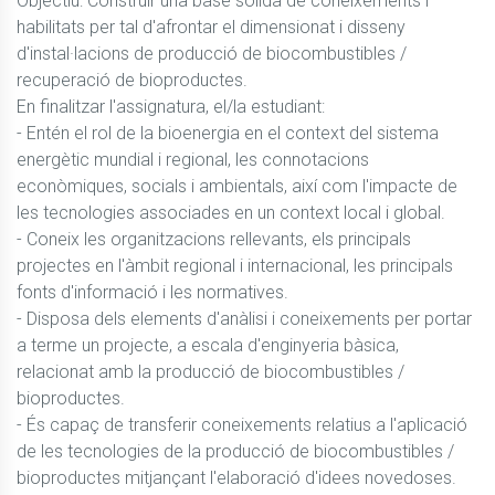
Objectiu: Construir una base sòlida de coneixements i 
habilitats per tal d'afrontar el dimensionat i disseny 
d'instal·lacions de producció de biocombustibles / 
recuperació de bioproductes.

En finalitzar l'assignatura, el/la estudiant:

- Entén el rol de la bioenergia en el context del sistema 
energètic mundial i regional, les connotacions 
econòmiques, socials i ambientals, així com l'impacte de 
les tecnologies associades en un context local i global.

- Coneix les organitzacions rellevants, els principals 
projectes en l'àmbit regional i internacional, les principals 
fonts d'informació i les normatives.

- Disposa dels elements d'anàlisi i coneixements per portar 
a terme un projecte, a escala d'enginyeria bàsica, 
relacionat amb la producció de biocombustibles / 
bioproductes.

- És capaç de transferir coneixements relatius a l'aplicació 
de les tecnologies de la producció de biocombustibles / 
bioproductes mitjançant l'elaboració d'idees novedoses.