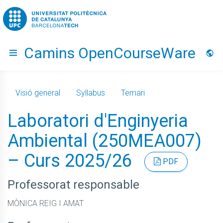
Go to upc.edu
Camins OpenCourseWare
Hide menu
Idio
Visió general
Syllabus
Temari
Laboratori d'Enginyeria
Ambiental (250MEA007)
– Curs 2025/26
PDF
Professorat responsable
MÒNICA REIG I AMAT