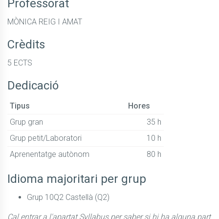
Professorat
MÒNICA REIG I AMAT
Crèdits
5 ECTS
Dedicació
Tipus
Hores
Grup gran
35 h
Grup petit/Laboratori
10 h
Aprenentatge autònom
80 h
Idioma majoritari per grup
Grup 10Q2 Castellà (Q2)
Cal entrar a l'apartat Syllabus per saber si hi ha alguna part