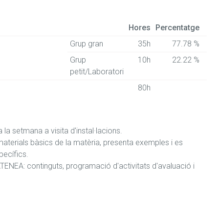
Hores
Percentatge
Grup gran
35h
77.78 %
Grup
10h
22.22 %
petit/Laboratori
80h
la setmana a visita d'instal·lacions.

aterials bàsics de la matèria, presenta exemples i es 
ecífics.

ATENEA: continguts, programació d'activitats d'avaluació i 