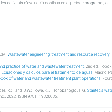
e les activitats d'avaluació contínua en el periode programat, e
COM.
Wastewater engineering: treatment and resource recovery.
nd practice of water and wastewater treatment.
2nd ed. Hoboke
.
Ecuaciones y cálculos para el tratamiento de aguas.
Madrid: P
ook of water and wastewater treatment plant operations.
Fourt
odes, R.; Hand, D.W.; Howe, K.J.; Tchobanoglous, G.
Stantec's wate
Inc., 2022. ISBN 9781119820086.