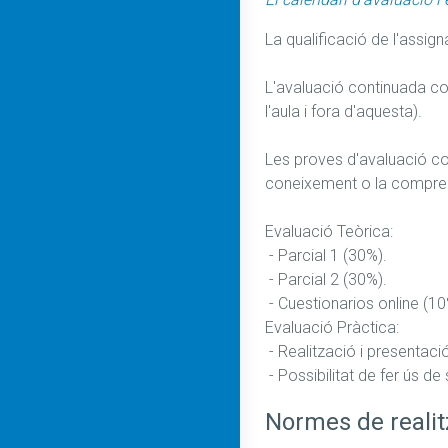
La qualificació de l'assign
L'avaluació continuada cons
l'aula i fora d'aquesta).

Les proves d'avaluació co
coneixement o la comprensi
Evaluació Teòrica:

 - Parcial 1 (30%).

 - Parcial 2 (30%).

 - Cuestionarios online (10%).

Evaluació Pràctica:

 - Realització i presentació de treballs individuals i en equip (30%).

 - Possibilitat de fer ús 
Normes de realit