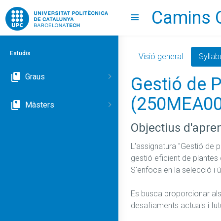
Camins 
Go to upc.edu
Show menu
Estudis
Visió general
Syllab
Graus
Gestió de P
(250MEA00
Màsters
Objectius d'apre
L'assignatura "Gestió de pl
gestió eficient de plantes
S'enfoca en la selecció i 
Es busca proporcionar als 
desafiaments actuals i fut