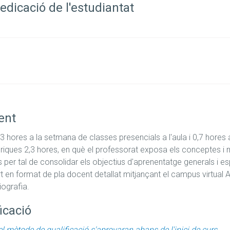
edicació de l'estudiantat
ent
 hores a la setmana de classes presencials a l'aula i 0,7 hores a 
iques 2,3 hores, en què el professorat exposa els conceptes i m
s per tal de consolidar els objectius d'aprenentatge generals i esp
ort en format de pla docent detallat mitjançant el campus virtual 
icació
el mètode de qualificació s'aprovaran abans de l'inici de curs.