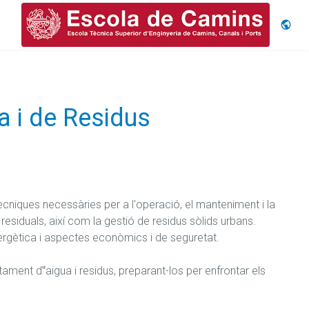
Idiom
a i de Residus
tècniques necessàries per a l'operació, el manteniment i la 
esiduals, així com la gestió de residus sòlids urbans. 
ergètica i aspectes econòmics i de seguretat.

ament d‟aigua i residus, preparant-los per enfrontar els 