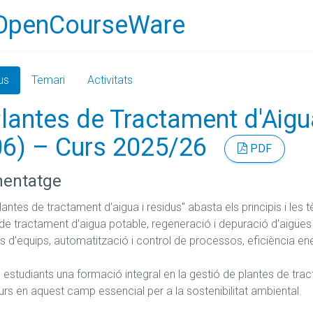
OpenCourseWare
us
Temari
Activitats
lantes de Tractament d'Aigu
6) – Curs 2025/26
PDF
nentatge
antes de tractament d'aigua i residus" abasta els principis i les 
 de tractament d'aigua potable, regeneració i depuració d'aigües r
ús d'equips, automatització i control de processos, eficiència en
estudiants una formació integral en la gestió de plantes de tract
urs en aquest camp essencial per a la sostenibilitat ambiental.