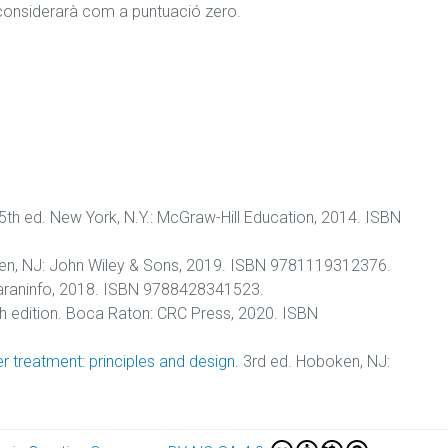
s considerarà com a puntuació zero.
5th ed. New York, N.Y.: McGraw-Hill Education, 2014. ISBN
n, NJ: John Wiley & Sons, 2019. ISBN 9781119312376.
araninfo, 2018. ISBN 9788428341523.
h edition. Boca Raton: CRC Press, 2020. ISBN
r treatment: principles and design.
3rd ed. Hoboken, NJ: