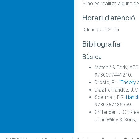
Si no es realitza alguna d
Horari d'atenció
Dilluns de 10-11h
Bibliografia
Bàsica
Metcalf & Eddy, AE
9780077441210.
Droste, R.L.
Theory a
Díaz Fernández, J.M
Spellman, F.R.
Handb
9780367485559.
Crittenden, J.C.; Rh
John Wiley & Sons, 