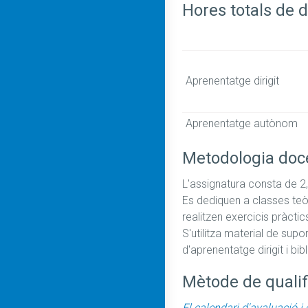
Hores totals de d
Aprenentatge dirigit
Aprenentatge autònom
Metodologia doc
L'assignatura consta de 2,3
Es dediquen a classes teòr
realitzen exercicis pràctic
S'utilitza material de sup
Mètode de qualif
El calendari d'avaluació i 