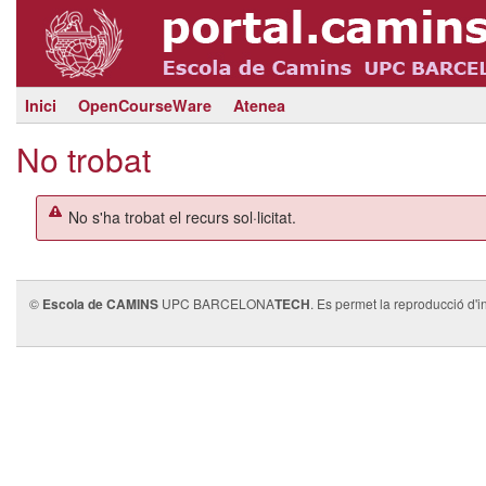
Inici
OpenCourseWare
Atenea
No trobat
No s'ha trobat el recurs sol·licitat.
©
Escola de CAMINS
UPC BARCELONA
TECH
. Es permet la reproducció d'i