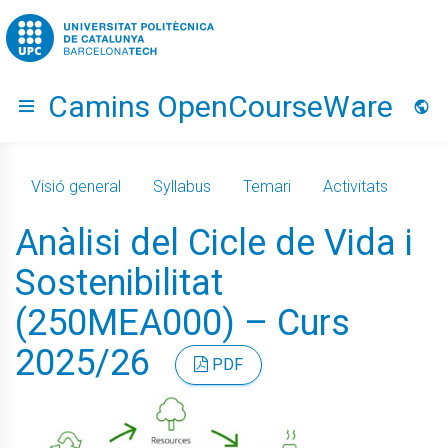
Go to upc.edu
Camins OpenCourseWare
Hide menu
Idio
Visió general
Syllabus
Temari
Activitats
Anàlisi del Cicle de Vida i
Sostenibilitat
(250MEA000) – Curs
2025/26
PDF