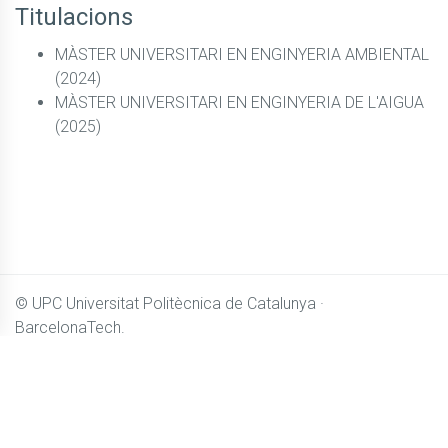
Titulacions
MÀSTER UNIVERSITARI EN ENGINYERIA AMBIENTAL
(2024)
MÀSTER UNIVERSITARI EN ENGINYERIA DE L'AIGUA
(2025)
© UPC
Universitat Politècnica de Catalunya ·
BarcelonaTech.
El contingut de
Camins OpenCourseWare
es distribueix sota
llicència
Creative Commons BY-NC-SA 4.0
Accessibilitat
Avís legal