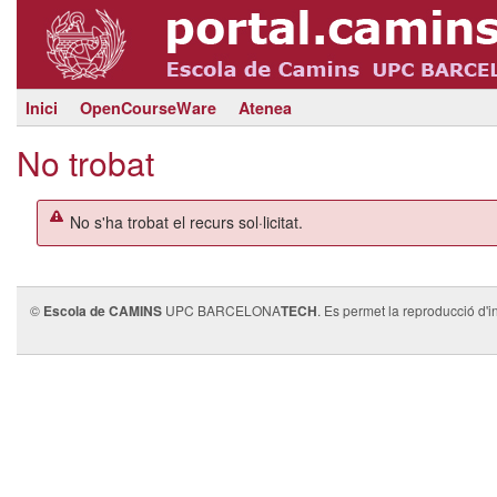
Inici
OpenCourseWare
Atenea
No trobat
No s'ha trobat el recurs sol·licitat.
©
Escola de CAMINS
UPC BARCELONA
TECH
. Es permet la reproducció d'i