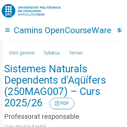
Go to upc.edu
Camins OpenCourseWare
Hide menu
Idio
Visió general
Syllabus
Temari
Sistemes Naturals
Dependents d'Aqüífers
(250MAG007) – Curs
2025/26
PDF
Professorat responsable