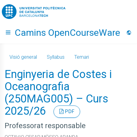
Go to upc.edu
Camins OpenCourseWare
Hide menu
Idio
Visió general
Syllabus
Temari
Enginyeria de Costes i
Oceanografia
(250MAG005) – Curs
2025/26
PDF
Professorat responsable