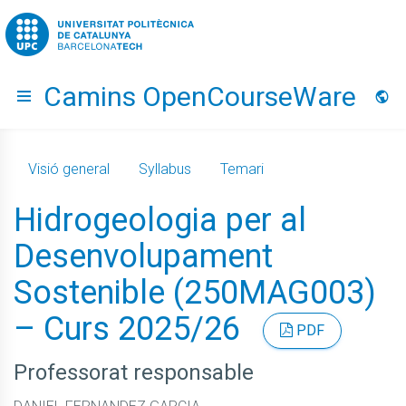
Go to upc.edu
Camins OpenCourseWare
Hide menu
Idio
Visió general
Syllabus
Temari
Hidrogeologia per al
Desenvolupament
Sostenible (250MAG003)
– Curs 2025/26
PDF
Professorat responsable