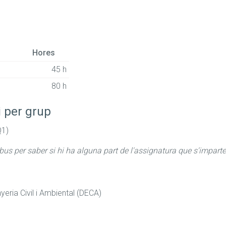
Hores
45 h
80 h
i per grup
Q1)
abus per saber si hi ha alguna part de l'assignatura que s'imparte
eria Civil i Ambiental (DECA)