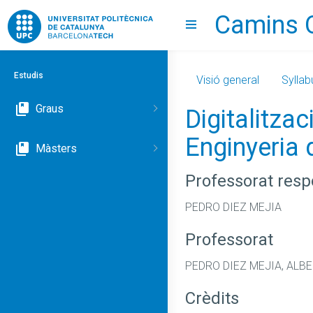
Camins 
Go to upc.edu
Show menu
Estudis
Visió general
Syllab
Graus
Digitalitza
Enginyeria
Màsters
Professorat res
PEDRO DIEZ MEJIA
Professorat
PEDRO DIEZ MEJIA, ALB
Crèdits