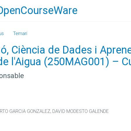
OpenCourseWare
us
Temari
ció, Ciència de Dades i Apre
 de l'Aigua (250MAG001) – 
ponsable
ERTO GARCIA GONZALEZ, DAVID MODESTO GALENDE