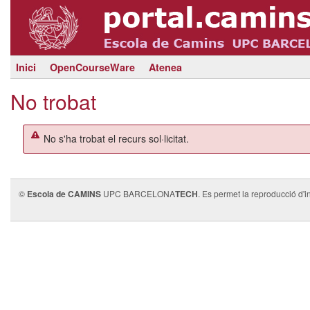
Inici
OpenCourseWare
Atenea
No trobat
No s'ha trobat el recurs sol·licitat.
©
Escola de CAMINS
UPC BARCELONA
TECH
. Es permet la reproducció d'i