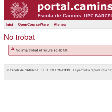
Inici
OpenCourseWare
Atenea
No trobat
No s'ha trobat el recurs sol·licitat.
©
Escola de CAMINS
UPC BARCELONA
TECH
. Es permet la reproducció d'i