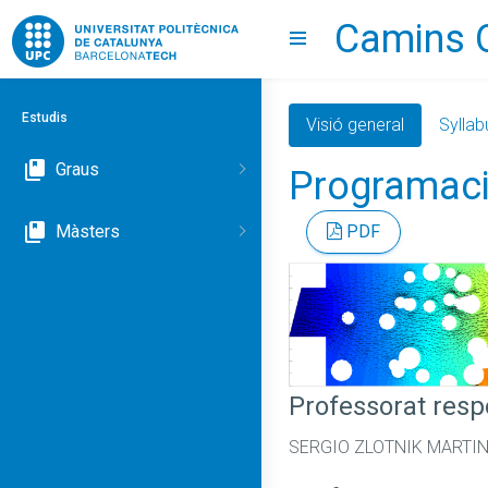
Camins 
Go to upc.edu
Show menu
Estudis
Visió general
Syllab
Graus
Programació
Màsters
PDF
Professorat res
SERGIO ZLOTNIK MARTI