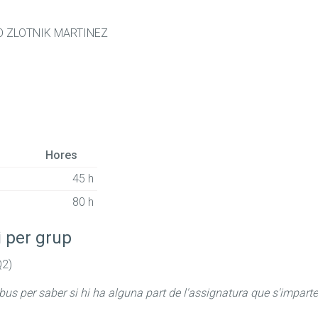
IO ZLOTNIK MARTINEZ
Hores
45 h
80 h
i per grup
Q2)
abus per saber si hi ha alguna part de l'assignatura que s'imparte