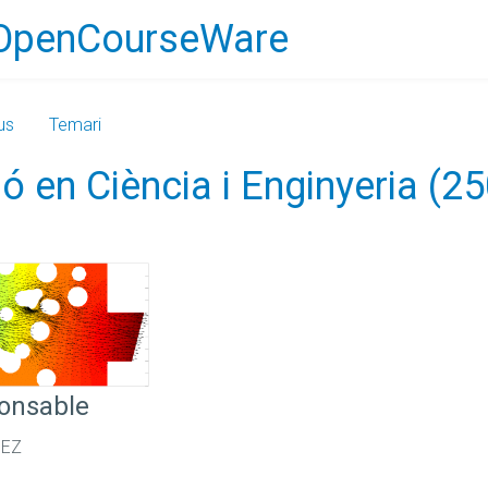
OpenCourseWare
us
Temari
 en Ciència i Enginyeria (
ponsable
NEZ