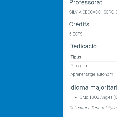
Professorat
SILVIA CECCACCI, SERG
Crèdits
5 ECTS
Dedicació
Tipus
Grup gran
Aprenentatge autònom
Idioma majoritar
Grup 10Q2 Anglès (
Cal entrar a l'apartat Syll