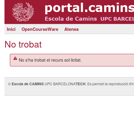
Inici
OpenCourseWare
Atenea
No trobat
No s'ha trobat el recurs sol·licitat.
©
Escola de CAMINS
UPC BARCELONA
TECH
. Es permet la reproducció d'i