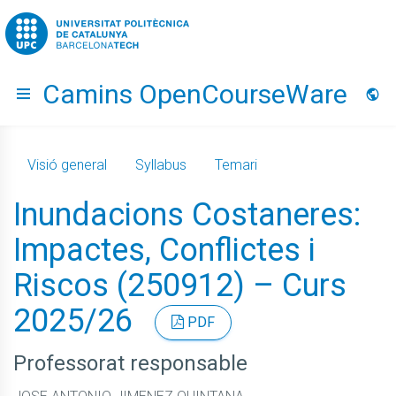
Go to upc.edu
Camins OpenCourseWare
Hide menu
Idio
Visió general
Syllabus
Temari
Inundacions Costaneres:
Impactes, Conflictes i
Riscos (250912) – Curs
2025/26
PDF
Professorat responsable