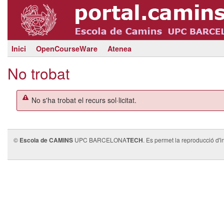
Inici
OpenCourseWare
Atenea
No trobat
No s'ha trobat el recurs sol·licitat.
©
Escola de CAMINS
UPC BARCELONA
TECH
. Es permet la reproducció d'i