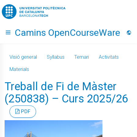
Go to upc.edu
Camins OpenCourseWare
Hide menu
Idio
Visió general
Syllabus
Temari
Activitats
Materials
Treball de Fi de Màster
(250838) – Curs 2025/26
PDF