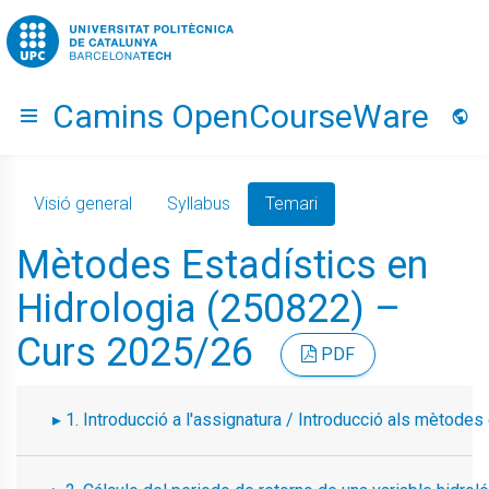
Go to upc.edu
Camins OpenCourseWare
Hide menu
Idio
Visió general
Syllabus
Temari
Mètodes Estadístics en
Hidrologia (250822) –
Curs 2025/26
PDF
1. Introducció a l'assignatura / Introducció als mètodes e