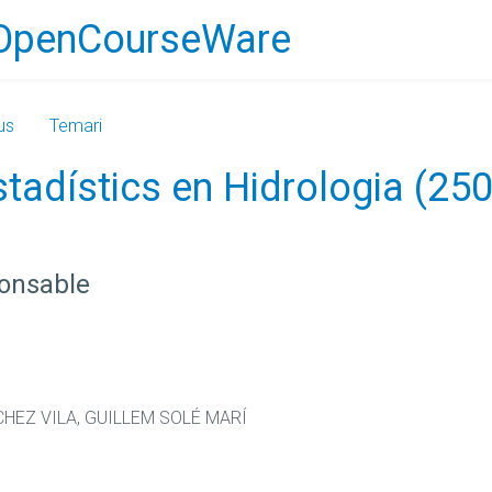
OpenCourseWare
us
Temari
tadístics en Hidrologia (25
ponsable
HEZ VILA, GUILLEM SOLÉ MARÍ