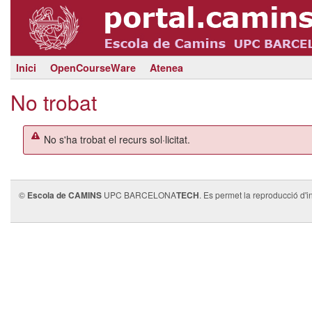
Inici
OpenCourseWare
Atenea
No trobat
No s'ha trobat el recurs sol·licitat.
©
Escola de CAMINS
UPC BARCELONA
TECH
. Es permet la reproducció d'i