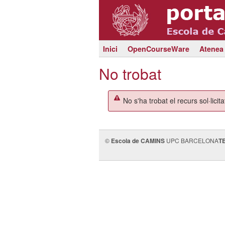
Inici
OpenCourseWare
Atenea
No trobat
No s'ha trobat el recurs sol·licita
©
Escola de CAMINS
UPC BARCELONA
T