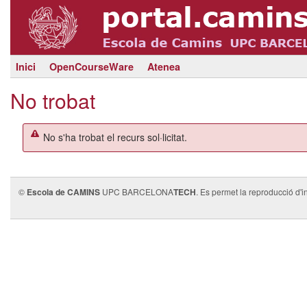
Inici
OpenCourseWare
Atenea
No trobat
No s'ha trobat el recurs sol·licitat.
©
Escola de CAMINS
UPC BARCELONA
TECH
. Es permet la reproducció d'i