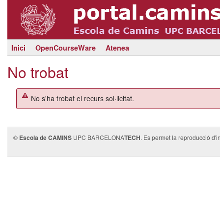
Inici
OpenCourseWare
Atenea
No trobat
No s'ha trobat el recurs sol·licitat.
©
Escola de CAMINS
UPC BARCELONA
TECH
. Es permet la reproducció d'i