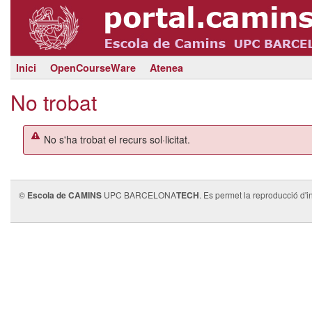
Inici
OpenCourseWare
Atenea
No trobat
No s'ha trobat el recurs sol·licitat.
©
Escola de CAMINS
UPC BARCELONA
TECH
. Es permet la reproducció d'i