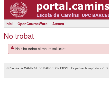
Inici
OpenCourseWare
Atenea
No trobat
No s'ha trobat el recurs sol·licitat.
©
Escola de CAMINS
UPC BARCELONA
TECH
. Es permet la reproducció d'i