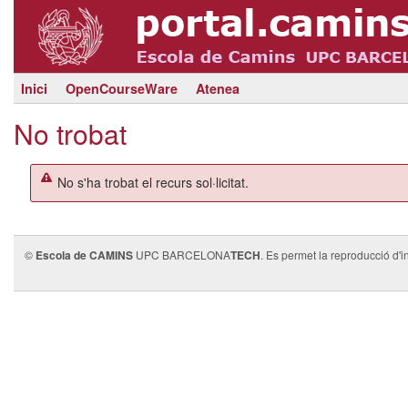
Inici
OpenCourseWare
Atenea
No trobat
No s'ha trobat el recurs sol·licitat.
©
Escola de CAMINS
UPC BARCELONA
TECH
. Es permet la reproducció d'i