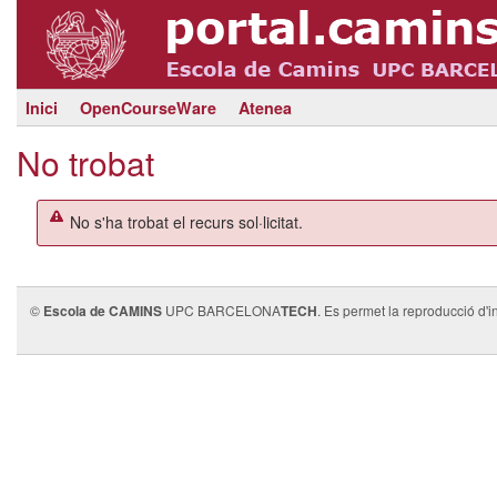
Inici
OpenCourseWare
Atenea
No trobat
No s'ha trobat el recurs sol·licitat.
©
Escola de CAMINS
UPC BARCELONA
TECH
. Es permet la reproducció d'i