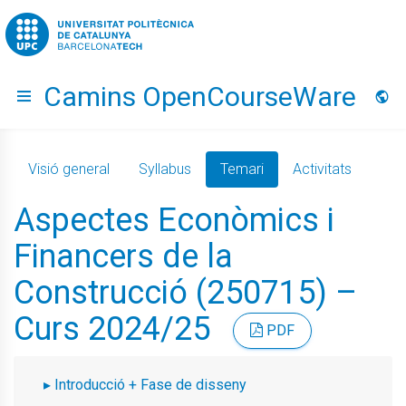
Go to upc.edu
Camins OpenCourseWare
Hide menu
Idio
Visió general
Syllabus
Temari
Activitats
Aspectes Econòmics i
Financers de la
Construcció (250715) –
Curs 2024/25
PDF
Introducció + Fase de disseny