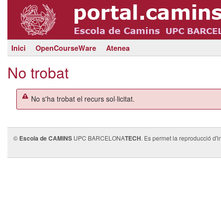
Inici
OpenCourseWare
Atenea
No trobat
No s'ha trobat el recurs sol·licitat.
©
Escola de CAMINS
UPC BARCELONA
TECH
. Es permet la reproducció d'i