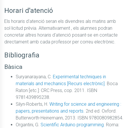
Horari d'atenció
Els horaris d'atenció seran els divendres als matins amb 
sol·licitud prèvia. Alternativament , els alumnes podran 
concretar altres horaris d'atenció posant-se en contacte 
directament amb cada professor per correu electrònic.
Bibliografia
Bàsica
Suryanarayana, C.
Experimental techniques in
materials and mechanics [Recurs electrònic].
Boca
Raton [etc.]: CRC Press, cop. 2011. ISBN
9781439895238.
Silyn-Roberts, H.
Writing for science and engineering :
papers, presentations and reports.
2nd ed. Oxford:
Butterworth-Heinemann, 2013. ISBN 9780080982854.
Organtini, G.
Scientific Arduino programming.
Roma: