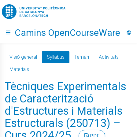
Go to upc.edu
Camins OpenCourseWare
Hide menu
Idio
Visió general
Syllabus
Temari
Activitats
Materials
Tècniques Experimentals
de Caracterització
d'Estructures i Materials
Estructurals (250713) –
Curs 2024/25
PDF