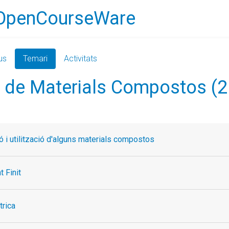
OpenCourseWare
us
Temari
Activitats
s de Materials Compostos (
ió i utilització d'alguns materials compostos
 Finit
trica