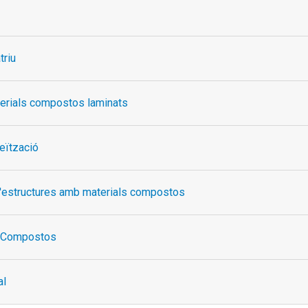
triu
erials compostos laminats
eïtzació
 d'estructures amb materials compostos
s Compostos
al