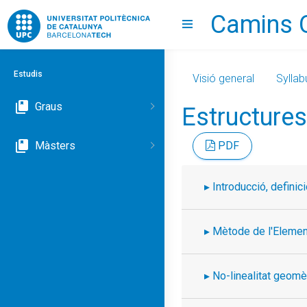
Camins 
Go to upc.edu
Show menu
Estudis
Visió general
Syllab
Graus
Estructure
Màsters
PDF
Introducció, definic
Mètode de l'Element
No-linealitat geomè