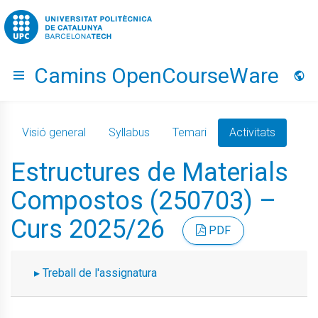
Go to upc.edu
Camins OpenCourseWare
Hide menu
Idio
Visió general
Syllabus
Temari
Activitats
Estructures de Materials
Compostos (250703) –
Curs 2025/26
PDF
Treball de l'assignatura