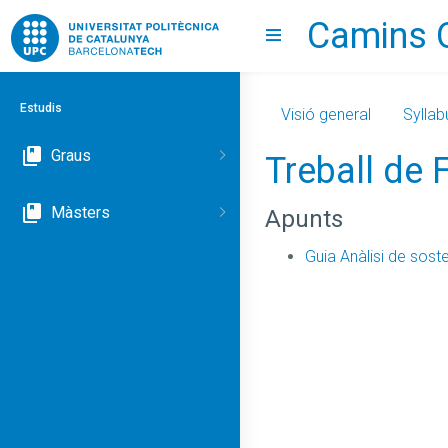
Camins 
Go to upc.edu
Show menu
Estudis
Visió general
Syllab
Graus
Treball de
Màsters
Apunts
Guia Anàlisi de sosten