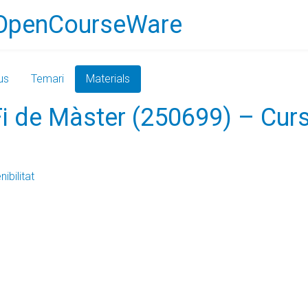
OpenCourseWare
us
Temari
Materials
 Fi de Màster (250699) – Cu
ibilitat