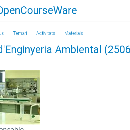
OpenCourseWare
us
Temari
Activitats
Materials
d'Enginyeria Ambiental (250
ponsable