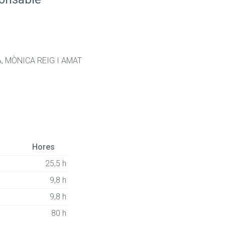
 MÒNICA REIG I AMAT
Hores
25,5 h
9,8 h
9,8 h
80 h