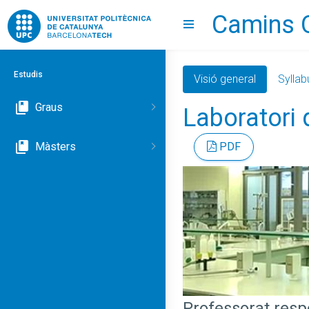
Camins 
Go to upc.edu
Show menu
Estudis
Visió general
Syllab
Graus
Laboratori 
Màsters
PDF
Professorat res